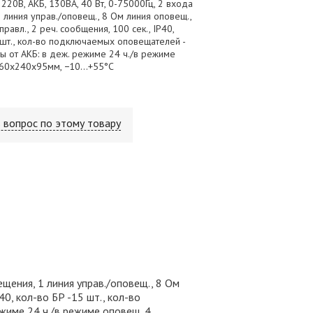
20В, АКБ, 130ВА, 40 Вт, 0-75000Гц, 2 входа
 линия управ./оповещ., 8 Ом линия оповещ.,
равл., 2 реч. сообщения, 100 сек., IP40,
 шт., кол-во подключаемых оповещателей -
оты от АКБ: в деж. режиме 24 ч./в режиме
,160х240х95мм, −10…+55°С
 вопрос по этому товару
щения, 1 линия управ./оповещ., 8 Ом
40, кол-во БР -15 шт., кол-во
жиме 24 ч./в режиме оповещ. 4