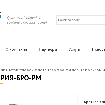
Грамотный подход к
созданию безопасности!
О компании
Партнеры
Услуги
Новос
авная
/
Каталог товаров
/
Оповещение световое, звуковое и речевое
/
АРИЯ-Б
АРИЯ-БРО-РМ
Краткое оп