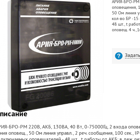
АРИЯ-БРО-РМ 2
оповещения, 1
50 Ом линия уп
кол-во БР -15
48 шт., t раб
оповещ. 4 ч.
Задать
писание
ИЯ-БРО-РМ 220В, АКБ, 130ВА, 40 Вт, 0-75000Гц, 2 входа опове
ния оповещ., 50 Ом линия управл., 2 реч. сообщения, 100 сек., IP
дключаемых оповещателей - 48 шт., t работы от АКБ: в деж. ре