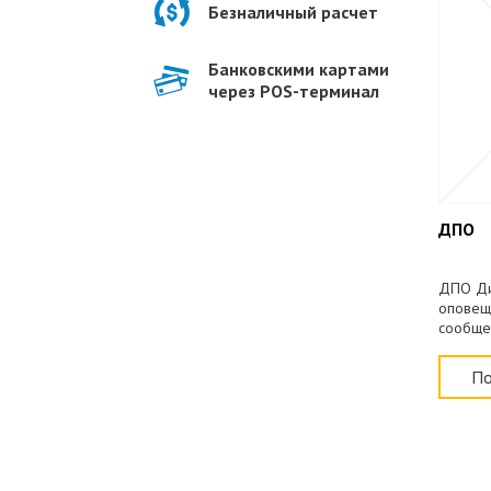
Безналичный расчет
Банковскими картами
через POS-терминал
ДПО
ДПО Ди
оповещ
сообщен
до 200
По