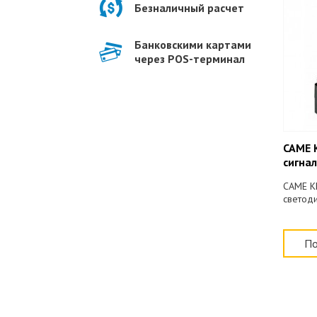
Безналичный расчет
Банковскими картами
через POS-терминал
CAME 
сигна
CAME K
светод
По