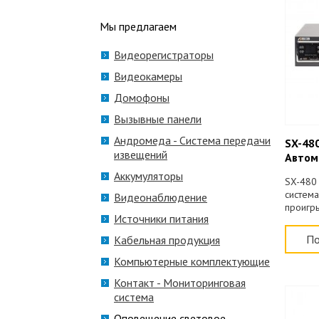
Мы предлагаем
Видеорегистраторы
Видеокамеры
Домофоны
Вызывные панели
Андромеда - Система передачи
SX-480
извещений
Автом
опове
Аккумуляторы
SX-480 
система
Видеонаблюдение
проигры
Источники питания
480 Вт, 
модуль 
По
Кабельная продукция
ДУ
Компьютерные комплектующие
Контакт - Мониторинговая
система
Оповещение световое,